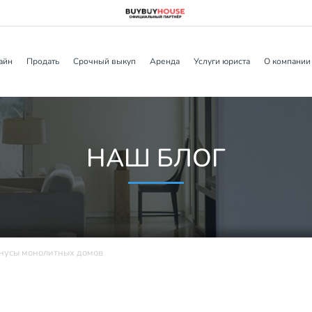
айн
Продать
Срочный выкуп
Аренда
Услуги юриста
О компании
НАШ БЛОГ
нусы монолитных домов