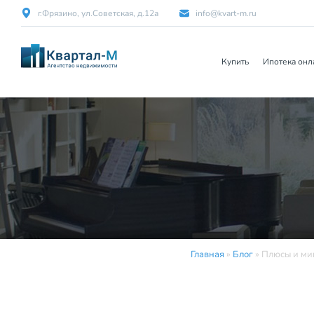
г.Фрязино, ул.Советская, д.12а
info@kvart-m.ru
Купить
Ипотека онл
Главная
»
Блог
»
Плюсы и ми