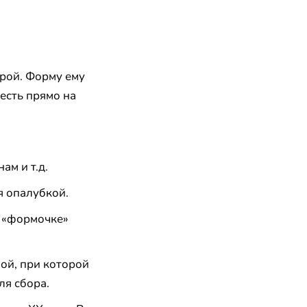
рой. Форму ему
есть прямо на
ам и т.д.
я опалубкой.
в «формочке»
ой, при которой
ля сбора.