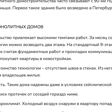
итного домостроительства часто связывают с 90-ми го
аньше. Первое такое здание было возведено в Петербург
ОНОЛИТНЫХ ДОМОВ
ство привлекает высокими темпами работ. За месяц со
гии можно возводить два этажа. На стандартный 9-эт
не считая фундаментных работ и прокладки коммуникац
о покупает квартиры в новостройках.
оинство технологии – отсутствие швов в стенах. Из нег
я владельцев жилья:
ть. Такие дома надежны даже в условиях сейсмической
иск протечек от соседей гораздо ниже.
оклимат. Холодный воздух снаружи в квартиру попада