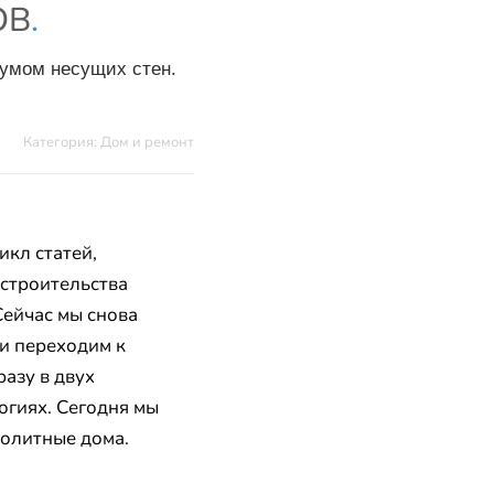
ОВ
.
мумом несущих стен.
Категория: Дом и ремонт
икл статей,
строительства
Сейчас мы снова
 и переходим к
разу в двух
огиях. Сегодня мы
нолитные дома.