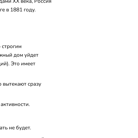
дами XX века, Россия
е в 1881 году.
 строгим
ажный дом уйдет
ий). Это имеет
о вытекают сразу
 активности.
ть не будет.