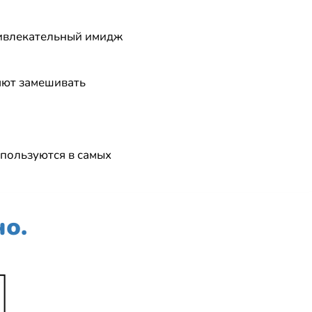
ривлекательный имидж
яют замешивать
спользуются в самых
но.