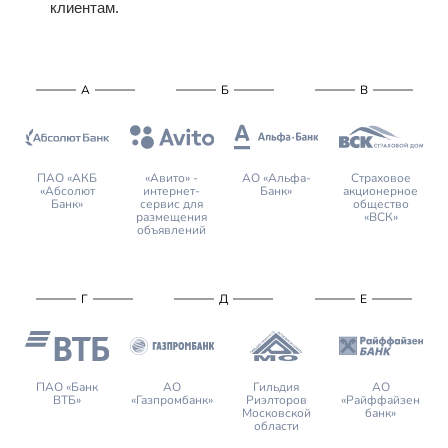
клиентам.
А
Б
В
ПАО «АКБ
«Авито» -
АО «Альфа-
Страховое
«Абсолют
интернет-
Банк»
акционерное
Банк»
сервис для
общество
размещения
«ВСК»
объявлений
Г
Д
Е
ПАО «Банк
АО
Гильдия
АО
ВТБ»
«Газпромбанк»
Риэлторов
«Райффайзен
Московской
банк»
области