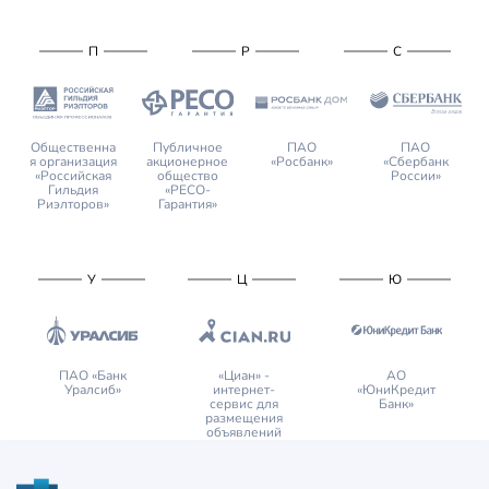
П
Р
С
Общественна
Публичное
ПАО
ПАО
я организация
акционерное
«Росбанк»
«Сбербанк
«Российская
общество
России»
Гильдия
«РЕСО-
Риэлторов»
Гарантия»
У
Ц
Ю
ПАО «Банк
«Циан» -
АО
Уралсиб»
интернет-
«ЮниКредит
сервис для
Банк»
размещения
объявлений