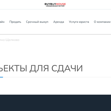
айн
Продать
Срочный выкуп
Аренда
Услуги юриста
О компании
зино Щелково
ЪЕКТЫ ДЛЯ СДАЧИ