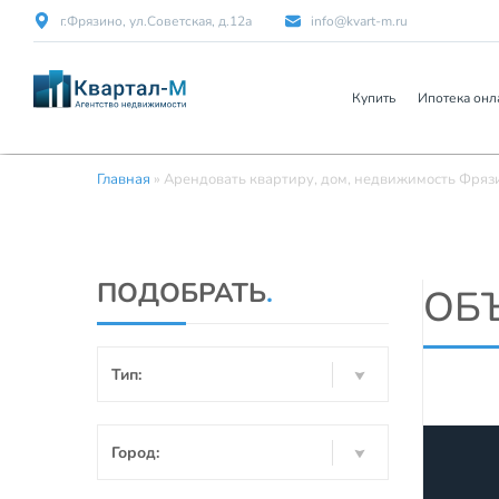
г.Фрязино, ул.Советская, д.12а
info@kvart-m.ru
Купить
Ипотека онл
Главная
»
Арендовать квартиру, дом, недвижимость Фря
ПОДОБРАТЬ
.
ОБ
Тип:
Город: