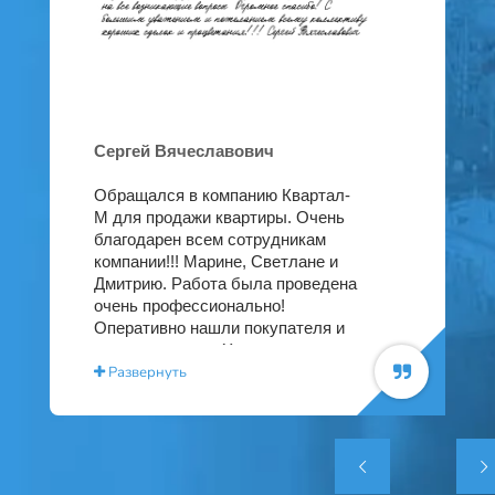
Сергей Вячеславович
Обращался в компанию Квартал-
М для продажи квартиры. Очень
благодарен всем сотрудникам
компании!!! Марине, Светлане и
Дмитрию. Работа была проведена
очень профессионально!
Оперативно нашли покупателя и
провели сделку. Хочу отметить
доброжелательность и
Развернуть
отзывчивость сотрудников,
быстро и доходчиво отвечали на
все возникающие вопросы.
Огромное спасибо! С большим


уважением и пожеланием всему