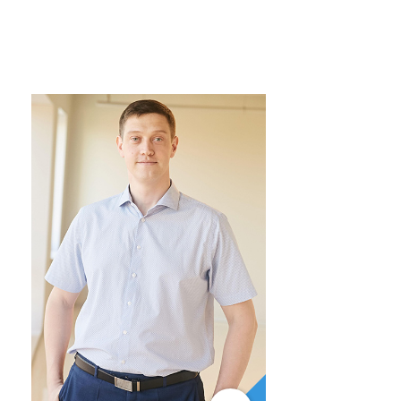
+7(977)139-69-71
dmitriy@kvart-m.ru