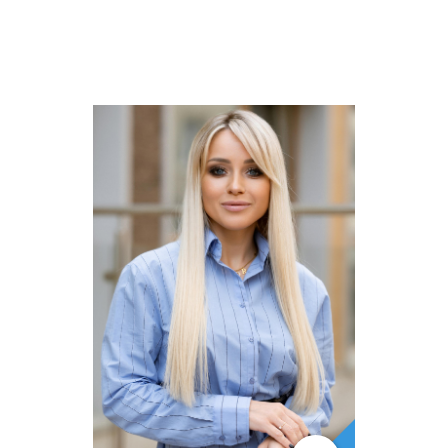
+7(968)684-06-20
marina@kvart-m.ru