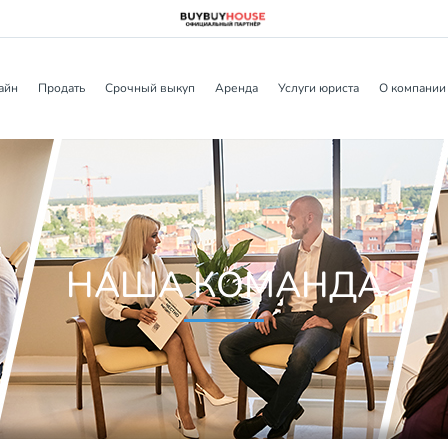
айн
Продать
Срочный выкуп
Аренда
Услуги юриста
О компании
НАША КОМАНДА