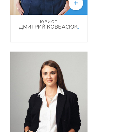

ЮРИСТ
ДМИТРИЙ КОВБАСЮК
.
oksana_skarupich32323@mail.ru