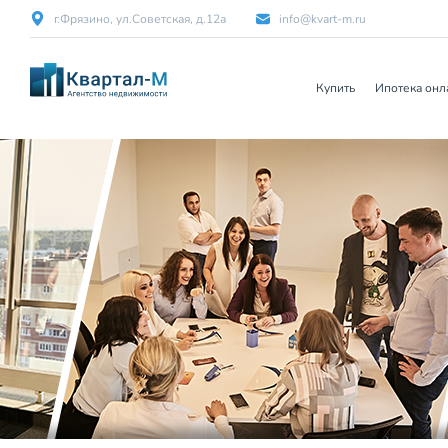
г.Фрязино, ул.Советская, д.12а
info@kvart-m.ru
Купить
Ипотека онл