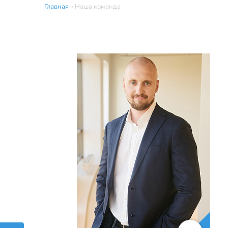
Главная
»
Наша команда
sergey@kvart-m.ru