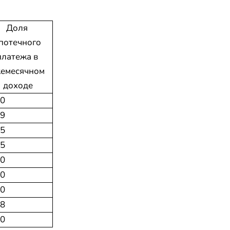
Доля 
потечного 
платежа в 
емесячном 
доходе
60
49
35
65
60
50
60
48
60