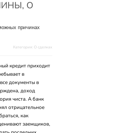
ИНЫ, О
зможных причинах
Категория: О сделках
чный кредит приходит
ребывает в
 все документы в
ерждена, доход
ория чиста. А банк
нял отрицательное
раться, как
ценивают заемщиков,
дать последних.