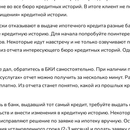
е во все бюро кредитных историй. В итоге клиент не п
чищения» кредитной истории.
ски отказывают в выдаче ипотечного кредита разные б
 кредитную историю. Для начала попробуйте поинтерес
. Некоторые идут навстречу и не только озвучивают п
з отчета интересующего бюро кредитных историй. Одна
е дал, обратитесь в БКИ самостоятельно. При наличии
осуслугах» отчет можно получить за несколько минут. Ра
платно. Из отчета станет понятно, какой из прошлых к
 в банк, выдавший тот самый кредит, требуйте выдать 
ьств и внести изменения в кредитную историю. Некото
 исправляют решение по заявке на ипотеку вручную. О
ия установленного срока (2-3 месяца) и подать заявку 