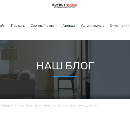
айн
Продать
Срочный выкуп
Аренда
Услуги юриста
О компании
НАШ БЛОГ
зывают в ипотеке: причины, о которых вы и не думали