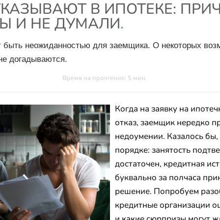
КАЗЫВАЮТ В ИПОТЕКЕ: ПРИЧ
Ы И НЕ ДУМАЛИ
.
ет быть неожиданностью для заемщика. О некоторых во
не догадываются.
Время на прочтение: 5 мин.
Когда на заявку на ипоте
отказ, заемщик нередко п
недоумении. Казалось бы,
порядке: занятость подтв
достаточен, кредитная ист
буквально за полчаса при
решение. Попробуем разоб
кредитные организации о
и какие сюрпризы могут ж