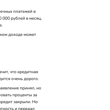
течных платежей в
 000 рублей в месяц,
е.
чном доходе может
чит, что кредитная
дится очень дорого.
заявление принял, но
бовать проценты за
кредит закрыли. Но
атность и передал