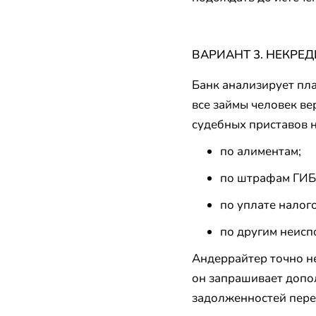
ВАРИАНТ 3. НЕКР
Банк анализирует пла
все займы человек ве
судебных приставов н
по алиментам;
по штрафам ГИ
по уплате налого
по другим неис
Андеррайтер точно не
он запрашивает допо
задолженностей пер