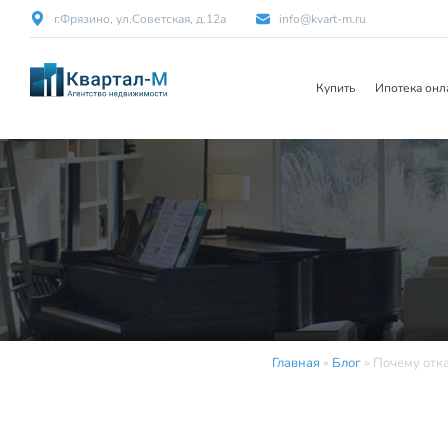
г.Фрязино, ул.Советская, д.12а
info@kvart-m.ru
Купить
Ипотека онл
Главная
»
Блог
»
Почему отка