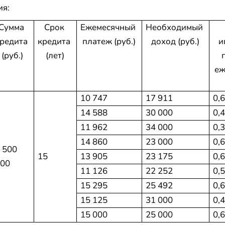
ия:
Сумма 
Срок 
Ежемесячный 
Необходимый 
редита 
кредита 
платеж (руб.)
доход (руб.)
и
(руб.)
(лет)
еж
10 747
17 911
0,
14 588
30 000
0,
11 962
34 000
0,
14 860
23 000
0,
 500 
15 
13 905
23 175
0,
00
11 126
22 252
0,
15 295
25 492
0,
15 125
31 000
0,
15 000
25 000
0,