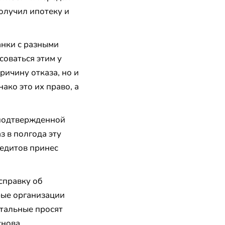
олучил ипотеку и
анки с разными
оваться этим у
ричину отказа, но и
ко это их право, а
 подтвержденной
з в полгода эту
редитов принес
справку об
рые организации
стальные просят
снова.