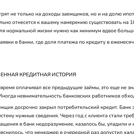
трят не только на доходы заемщиков, но и на долю ипо
льно отнесется к вашему намерению существовать на 10
 для нормальной жизни нужно как минимум вдвое больш
аявки в банки, где доля платежа по кредиту в ежемеся
ЧЕННАЯ КРЕДИТНАЯ ИСТОРИЯ
время оплачивал все предыдущие займы, это еще не зна
 Иногда невнимательность банковских работников обхо
мщик досрочно закрыл потребительский кредит. Банк 
истему нужные сведения. Через год с клиента стали тре
ащения в банк недоразумение, казалось бы, уладили и 
ыяснилось, что менеджер в очередной раз допустил хал