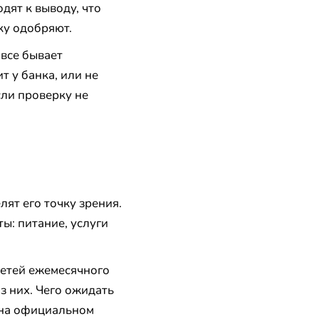
дят к выводу, что
ку одобряют.
 все бывает
т у банка, или не
сли проверку не
лят его точку зрения.
ы: питание, услуги
ретей ежемесячного
з них. Чего ожидать
 на официальном