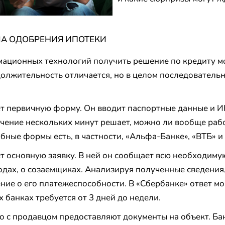
МА ОДОБРЕНИЯ ИПОТЕКИ
ационных технологий получить решение по кредиту мо
олжительность отличается, но в целом последовательн
т первичную форму. Он вводит паспортные данные и И
ечение нескольких минут решает, можно ли вообще рабо
бные формы есть, в частности, «Альфа-Банке», «ВТБ» и
т основную заявку. В ней он сообщает всю необходим
ходах, о созаемщиках. Анализируя полученные сведения
ие о его платежеспособности. В «Сбербанке» ответ мог
х банках требуется от 3 дней до недели.
о с продавцом предоставляют документы на объект. Ба