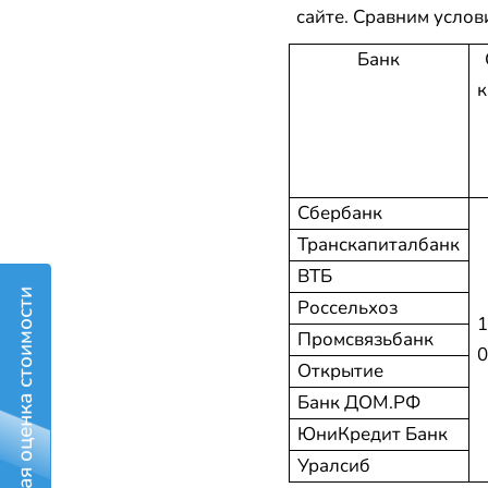
сайте. Сравним услов
Банк
к
Сбербанк
Транскапиталбанк
ВТБ
Бесплатная оценка стоимости
Россельхоз
1
Промсвязьбанк
0
Открытие
Банк ДОМ.РФ
ЮниКредит Банк
Уралсиб