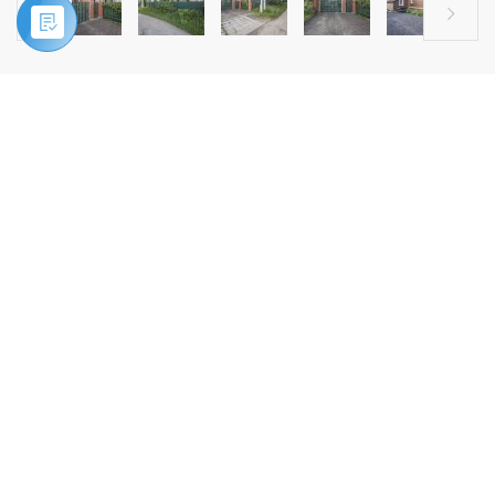


Главная
»
Купить
»
Дом, Московская область, Щелковский район, д.
Еремино, ул. Зеленая
ПРОДАЖА
Дом, Московская область,
Щелковский район, д. Еремино, ул.
Зеленая
.
Хотите жить в деревне, в живописном месте? Просыпаться
под пение птиц в тени векового дуба и наслаждаться
тишиной и чистым воздухом? Тогда этот замечательный
Дом ждёт именно Вас!