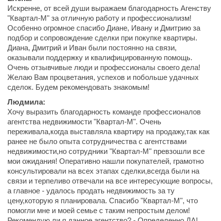
Искренне, от всей души выражаем благодарность Агенству
"Квартал-М" за отличную работу и профессионализм!
Особенно огромное спасибо Диане, Ивану и Дмитрию за
подбор и сопровождение сделки при покупке квартиры.
Диана, Дмитрий и Иван были постоянно на связи,
оказывали поддержку и квалифицированную помощь.
Очень отзывчивые люди и профессионалы своего дела!
Желаю Вам процветания, успехов и побольше удачных
сделок. Будем рекомендовать знакомым!
Людмила:
Хочу выразить благодарность команде профессионалов
агентства недвижимости "Квартал-М". Очень
переживала,когда выставляла квартиру на продажу,так как
ранее не было опыта сотрудничества с агентствами
недвижимости,но сотрудники "Квартал-М" превзошли все
мои ожидания! Оперативно нашли покупателей, грамотно
консультировали на всех этапах сделки,всегда были на
связи и терпеливо отвечали на все интересующие вопросы,
а главное - удалось продать недвижимость за ту
цену,которую я планировала. Спасибо "Квартал-М", что
помогли мне и моей семье с таким непростым делом!
Рекомендую ли я данное агентство? - Определенно ДА!