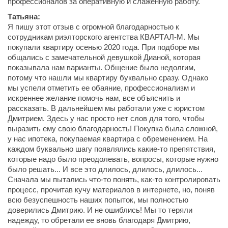
профессионалов за оперативную и слаженную работу.
Татьяна:
Я пишу этот отзыв с огромной благодарностью к
сотрудникам риэлторского агентства КВАРТАЛ-М. Мы
покупали квартиру осенью 2020 года. При подборе мы
общались с замечательной девушкой Дианой, которая
показывала нам варианты. Общение было недолгим,
потому что нашли мы квартиру буквально сразу. Однако
мы успели отметить ее обаяние, профессионализм и
искреннее желание помочь нам, все объяснить и
рассказать. В дальнейшем мы работали уже с юристом
Дмитрием. Здесь у нас просто нет слов для того, чтобы
выразить ему свою благодарность! Покупка была сложной,
у нас ипотека, покупаемая квартира с обременением. На
каждом буквально шагу появлялись какие-то препятствия,
которые надо было преодолевать, вопросы, которые нужно
было решать... И все это длилось, длилось, длилось...
Сначала мы пытались что-то понять, как-то контролировать
процесс, прочитав кучу материалов в интернете, но, поняв
всю безуспешность наших попыток, мы полностью
доверились Дмитрию. И не ошиблись! Мы то теряли
надежду, то обретали ее вновь благодаря Дмитрию,