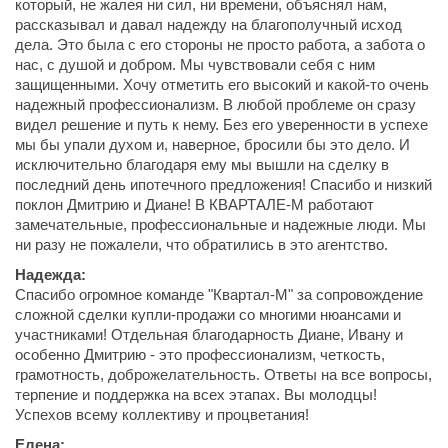
который, не жалея ни сил, ни времени, объяснял нам,
рассказывал и давал надежду на благополучный исход
дела. Это была с его стороны не просто работа, а забота о
нас, с душой и добром. Мы чувствовали себя с ним
защищенными. Хочу отметить его высокий и какой-то очень
надежный профессионализм. В любой проблеме он сразу
видел решение и путь к нему. Без его уверенности в успехе
мы бы упали духом и, наверное, бросили бы это дело. И
исключительно благодаря ему мы вышли на сделку в
последний день ипотечного предложения! Спасибо и низкий
поклон Дмитрию и Диане! В КВАРТАЛЕ-М работают
замечательные, профессиональные и надежные люди. Мы
ни разу не пожалели, что обратились в это агентство.
Надежда:
Спасибо огромное команде "Квартал-М" за сопровождение
сложной сделки купли-продажи со многими нюансами и
участниками! Отдельная благодарность Диане, Ивану и
особенно Дмитрию - это профессионализм, четкость,
грамотность, доброжелательность. Ответы на все вопросы,
терпение и поддержка на всех этапах. Вы молодцы!
Успехов всему коллективу и процветания!
Елена: