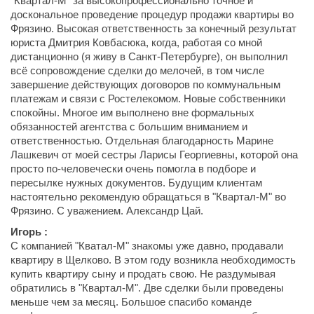
"Квартал-М" за высокопрофессионально точное и
доскональное проведение процедур продажи квартиры во
Фрязино. Высокая ответственность за конечный результат
юриста Дмитрия Ковбасюка, когда, работая со мной
дистанционно (я живу в Санкт-Петербурге), он выполнил
всё сопровождение сделки до мелочей, в том числе
завершение действующих договоров по коммунальным
платежам и связи с Ростелекомом. Новые собственники
спокойны. Многое им выполнено вне формальных
обязанностей агентства с большим вниманием и
ответственностью. Отдельная благодарность Марине
Лашкевич от моей сестры Ларисы Георгиевны, которой она
просто по-человечески очень помогла в подборе и
пересылке нужных документов. Будущим клиентам
настоятельно рекомендую обращаться в "Квартал-М" во
Фрязино. С уважением. Александр Цай.
Игорь :
С компанией "Кватал-М" знакомы уже давно, продавали
квартиру в Щелково. В этом году возникла необходимость
купить квартиру сыну и продать свою. Не раздумывая
обратились в "Квартал-М". Две сделки были проведены
меньше чем за месяц. Большое спасибо команде