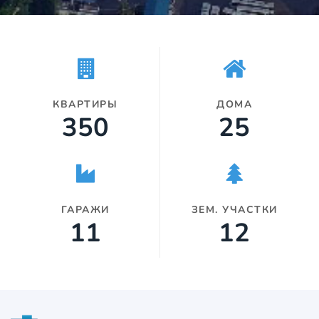
Огромное спасибо! С большим
уважением и пожеланием всему
коллективу хороших сделок и
процветания!!! Сергей
Вячеславович.
КВАРТИРЫ
ДОМА
350
25
ГАРАЖИ
ЗЕМ. УЧАСТКИ
11
12