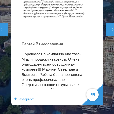


Сергей Вячеславович
Обращался в компанию Квартал-
М для продажи квартиры. Очень
благодарен всем сотрудникам
компании!!! Марине, Светлане и
Дмитрию. Работа была проведена
очень профессионально!
Оперативно нашли покупателя и
провели сделку. Хочу отметить
доброжелательность и
Развернуть
Раз
отзывчивость сотрудников,
быстро и доходчиво отвечали на
все возникающие вопросы.