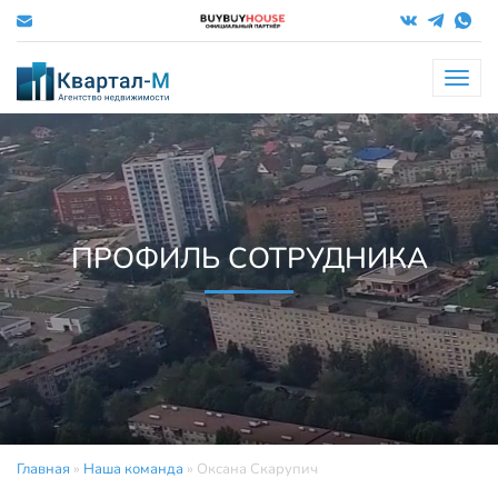
Меню
ПРОФИЛЬ СОТРУДНИКА
Главная
»
Наша команда
»
Оксана Скарупич