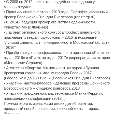
• С 2008 по 2012 - секретарь судебного заседания у
мирового судьи
• Практикующий риэлтор с 2013 года. Сертифицированный
брокер Российской Гильдии Риэлторов (reestr.rgr.ru)
• C 2014 - ведущий брокер агентства недвижимости
«Квартал-М» (г. Фрязино)
• Лауреат регионального конкурса профессионального
признания “Звезда Подмосковья - 2016” в номинации
“Лучший специалист по недвижимости Московской области
- 2016”
• Призёр конкурса профессионального признания «Риэлтор
года - 2016» и «Риэлтор года - 2017» (корпорация риэлторов
«Мегаполис Сервис»)
• Агентство «Квартал-М» номинант конкурса «Лучшая
брокерская компания малых городов России 2017
(населением до 150 тыс.)» (Российская Гильдия Риэлторов)
• Участник мастер-классов и деловых программ Сочинского
Всероссийского жилищного конгресса 2018
• Участник трехдневного мастер-класса Майка Ферри по
повышению квалификации (2018 г.)
Помимо этого я: жена, мама двоих детей, риэлтор,
преданный своей профессии, коренной житель города
Фрязино.