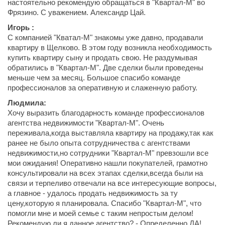
настоятельно рекомендую обращаться в "Квартал-М" во
Фрязино. С уважением. Александр Цай.
Игорь :
С компанией "Кватал-М" знакомы уже давно, продавали
квартиру в Щелково. В этом году возникла необходимость
купить квартиру сыну и продать свою. Не раздумывая
обратились в "Квартал-М". Две сделки были проведены
меньше чем за месяц. Большое спасибо команде
профессионалов за оперативную и слаженную работу.
Людмила:
Хочу выразить благодарность команде профессионалов
агентства недвижимости "Квартал-М". Очень
переживала,когда выставляла квартиру на продажу,так как
ранее не было опыта сотрудничества с агентствами
недвижимости,но сотрудники "Квартал-М" превзошли все
мои ожидания! Оперативно нашли покупателей, грамотно
консультировали на всех этапах сделки,всегда были на
связи и терпеливо отвечали на все интересующие вопросы,
а главное - удалось продать недвижимость за ту
цену,которую я планировала. Спасибо "Квартал-М", что
помогли мне и моей семье с таким непростым делом!
Рекомендую ли я данное агентство? - Определенно ДА!