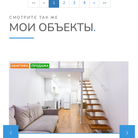
««
«
1
2
3
4
»
»»
СМОТРИТЕ ТАК ЖЕ
МОИ ОБЪЕКТЫ
.
КВАРТИРА
ПРОДАЖА

