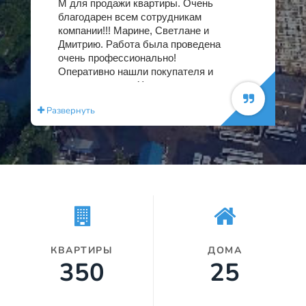
М для продажи квартиры. Очень
благодарен всем сотрудникам
компании!!! Марине, Светлане и
Дмитрию. Работа была проведена
очень профессионально!
Оперативно нашли покупателя и
провели сделку. Хочу отметить
доброжелательность и
Развернуть
Раз
отзывчивость сотрудников,
быстро и доходчиво отвечали на
все возникающие вопросы.
Огромное спасибо! С большим
уважением и пожеланием всему
коллективу хороших сделок и
процветания!!! Сергей
Вячеславович.
КВАРТИРЫ
ДОМА
350
25