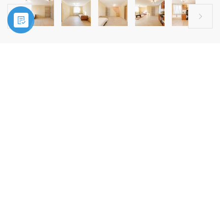


Главная
»
Купить
»
Дом, Московская область, Щелковский район, д.
Мишнево
ПРОДАЖА
Дом, Московская область,
Щелковский район, д. Мишнево
.
Мечтаете о собственном доме с камином, где тихо,
спокойно и по-настоящему уютно?
Тогда вам точно стоит обратить внимание на этот дом 
деревня Мишнево, ул. Родниковая д.17 стр.1