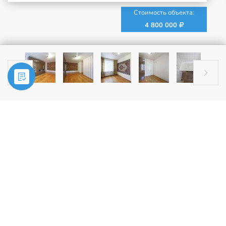
Стоимость объекта:
4 800 000


Главная
»
Купить
»
2-комн. квартира, г. Фрязино, пр-кт. Мира, д. 3
ПРОДАЖА
2-комн. квартира, г. Фрязино, пр-
кт. Мира, д. 3
.