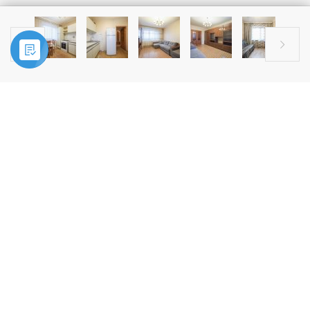


Главная
»
Купить
»
3-комн. квартира, г. Фрязино, ул. 60 лет СССР, д.
1
ПРОДАЖА
3-комн. квартира, г. Фрязино, ул.
60 лет СССР, д. 1
.
Мечтаете о просторной квартире с удобной планировкой
и развитой инфраструктурой?
Поздравляем — она перед вами!