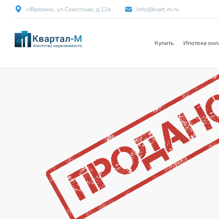
г.Фрязино, ул.Советская, д.12а
info@kvart-m.ru
Купить
Ипотека онл