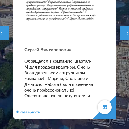


Сергей Вячеславович
Обращался в компанию Квартал-
М для продажи квартиры. Очень
благодарен всем сотрудникам
компании!!! Марине, Светлане и
Дмитрию. Работа была проведена
очень профессионально!
Оперативно нашли покупателя и
провели сделку. Хочу отметить
доброжелательность и
Развернуть
Раз
отзывчивость сотрудников,
быстро и доходчиво отвечали на
все возникающие вопросы.