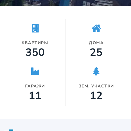
Огромное спасибо! С большим
уважением и пожеланием всему
коллективу хороших сделок и
процветания!!! Сергей
Вячеславович.
КВАРТИРЫ
ДОМА
350
25
ГАРАЖИ
ЗЕМ. УЧАСТКИ
11
12