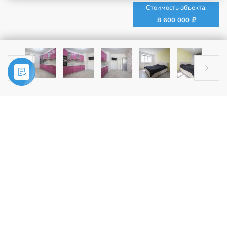
Стоимость объекта:
8 600 000


Главная
»
Купить
»
2-комн. квартира, г. Фрязино, ул. Нахимова, д.
14а
ПРОДАЖА
2-комн. квартира, г. Фрязино, ул.
Нахимова, д. 14а
.