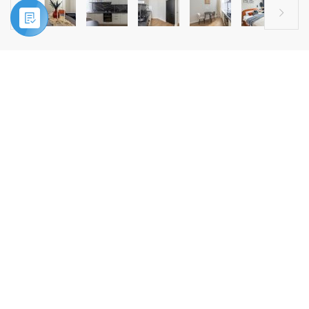


Главная
»
Купить
»
3-комн. квартира, г. Москва, ул. Онежская, д.
9/4ка
ПРОДАЖА
3-комн. квартира, г. Москва, ул.
Онежская, д. 9/4ка
.
Продается 3-х комнатная квартира с дизайнерским
ремонтом у метро Коптево!
Москва, ул. Онежская, д. 9, корп. 4А