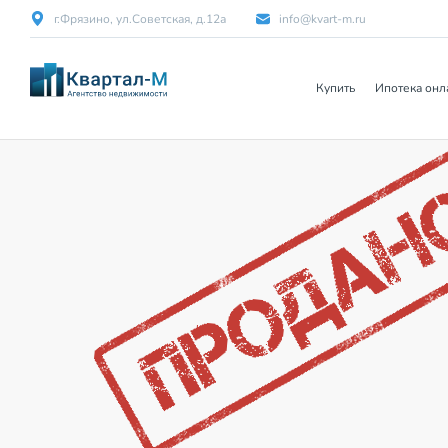
г.Фрязино, ул.Советская, д.12а
info@kvart-m.ru
Купить
Ипотека онл