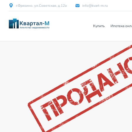
г.Фрязино, ул.Советская, д.12а
info@kvart-m.ru
Купить
Ипотека онл